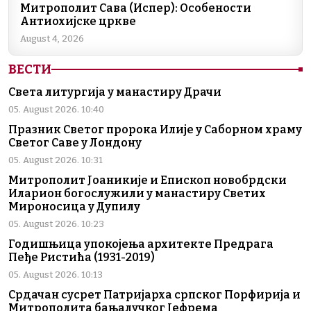
Митрополит Сава (Испер): Особености
Антиохијске цркве
August 4, 2026
ВЕСТИ
Света литургија у манастиру Драчи
05. August 2026. 10:40
Празник Светог пророка Илије у Саборном храму
Светог Саве у Лондону
05. August 2026. 10:31
Митрополит Јоаникије и Епископ новобрдски
Иларион богослужили у манастиру Светих
Мироносица у Дупилу
05. August 2026. 10:23
Годишњица упокојења архитекте Предрага
Пеђе Ристића (1931-2019)
05. August 2026. 10:13
Срдачан сусрет Патријарха српског Порфирија и
Митрополита бањалучког Јефрема