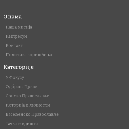
О нама
Наша мисија
Импресум
Контакт
Политика коришћења
Категорије
У Фокусу
Одбрана Цркве
Српско Православље
Историја и личности
Васељенско Православље
Тачка гледишта