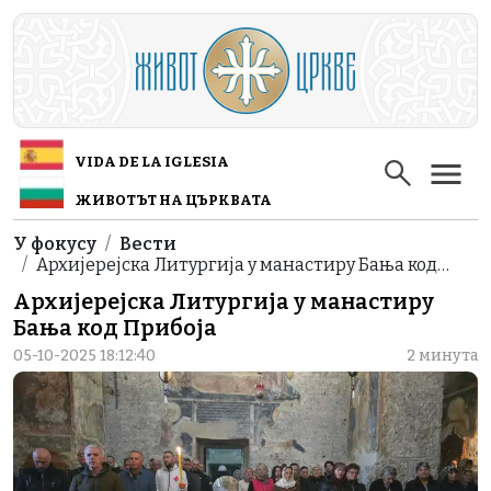
Skip to main content
VIDA DE LA IGLESIA
ЖИВОТЪТ НА ЦЪРКВАТА
Breadcrumb
У фокусу
Вести
Архијерејска Литургија у манастиру Бања код…
Архијерејска Литургија у манастиру
Бања код Прибоја
05-10-2025 18:12:40
2 минута