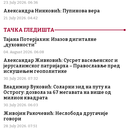
23. July 2026. 06:36
Александра Нинковић: Пупинова вера
21. July 2026. 04:42
ТАЧКА ГЛЕДИШТА
Тајана Потерјахин: Изазов дигиталне
„духовности”
04. August 2026. 06:08
Александар Живковић: Сусрет васељенског и
јерусалимског патријарха – Православље пред
искушењем геополитике
30. July 2026. 07:32
Владимир Вуковић: Соларни зид на путу ка
Острогу: дозвола за 67 мегавата на више од
милион квадрата
30. July 2026. 06:03
Живојин Ракочевић: Неслобода другачије
говори
28. July 2026. 07:51