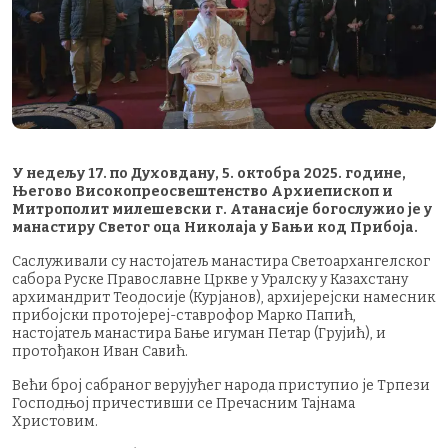
У недељу 17. по Духовдану, 5. октобра 2025. године,
Његово Високопреосвештенство Архиепископ и
Митрополит милешевски г. Атанасије богослужио је у
манастиру Светог оца Николаја у Бањи код Прибоја.
Саслуживали су настојатељ манастира Светоархангелског
сабора Руске Православне Цркве у Уралску у Казахстану
архимандрит Теодосије (Курјанов), архијерејски намесник
прибојски протојереј-ставрофор Марко Папић,
настојатељ манастира Бање игуман Петар (Грујић), и
протођакон Иван Савић.
Већи број сабраног верујућег народа приступио је Трпези
Господњој причестивши се Пречасним Тајнама
Христовим.