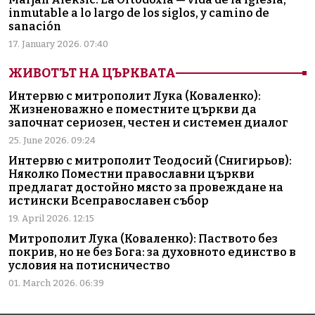
inmutable a lo largo de los siglos, y camino de
sanación
17. January 2026. 07:40
ЖИВОТЪТ НА ЦЪРКВАТА
Интервю с митрополит Лука (Коваленко):
Жизненоважно е поместните църкви да
започнат сериозен, честен и системен диалог
25. June 2026. 09:24
Интервю с митрополит Теодосий (Снигирьов):
Няколко Поместни православни църкви
предлагат достойно място за провеждане на
истински Всеправославен събор
19. April 2026. 12:15
Митрополит Лука (Коваленко): Паството без
покрив, но не без Бога: за духовното единство в
условия на потисничество
01. March 2026. 06:39