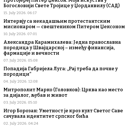
Протојереј Питер Џексон: Моја искуства у
Богословији Свете Тројице у Џорданвилу (САД)
15. July 2026. 06:17
Интервју са некадашњим протестантским
мисионаром — свештеником Питером Џексоном
10. July 2026. 07:01
Александра Карамихалева: Једна православна
породица у Швајцарској – између финансија,
фармације и вечности
07. July 2026. 05:08
Попадија Габријела Луга: „Рај треба да почне у
породици“
04. July 2026. 12:08
Митрополит Марко (Головков): Црква као место
за дијалог, љубав и живот
03. July 2026. 05:10
Игор Борозан: Уметност је кроз култ Светог Саве
сачувала идентитет српског бића
02. July 2026. 04:24