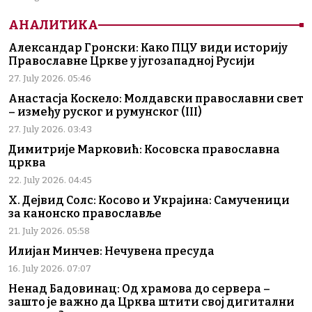
АНАЛИТИКА
Александар Гронски: Како ПЦУ види историју
Православне Цркве у југозападној Русији
27. July 2026. 05:46
Анастасја Коскело: Молдавски православни свет
– између руског и румунског (III)
27. July 2026. 03:43
Димитрије Марковић: Косовска православна
црква
22. July 2026. 04:45
Х. Дејвид Солс: Косово и Украјина: Самученици
за канонско православље
21. July 2026. 05:58
Илијан Минчев: Нечувена пресуда
16. July 2026. 07:07
Ненад Бадовинац: Од храмова до сервера –
зашто је важно да Црква штити свој дигитални