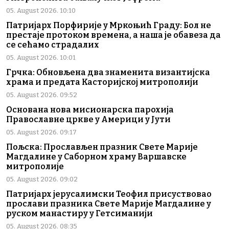
05. August 2026. 10:10
Патријарх Порфирије у Мркоњић Граду: Бол не
престаје протоком времена, а наша је обавеза да
се сећамо страдалих
05. August 2026. 10:01
Грчка: Обновљена два знаменита византијска
храма и предата Касторијској митрополији
05. August 2026. 09:52
Основана нова мисионарска парохија
Православне цркве у Америци у Јути
05. August 2026. 09:17
Пољска: Прослављен празник Свете Марије
Магдалине у Саборном храму Варшавске
митрополије
05. August 2026. 09:02
Патријарх јерусалимски Теофил присуствовао
прослави празника Свете Марије Магдалине у
руском манастиру у Гетсиманији
05. August 2026. 08:35