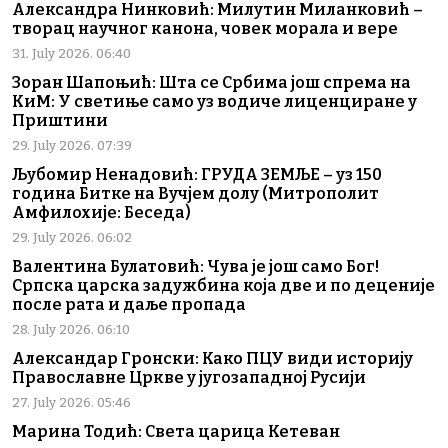
Александра Нинковић: Милутин Миланковић –
творац научног канона, човек морала и вере
31. July 2026. 06:40
Зоран Шапоњић: Шта се Србима још спрема на
КиМ: У светиње само уз водиче лиценциране у
Приштини
29. July 2026. 07:39
Љубомир Ненадовић: ГРУДА ЗЕМЉЕ – уз 150
година Битке на Вучјем долу (Митрополит
Амфилохије: Беседа)
29. July 2026. 06:02
Валентина Булатовић: Чува је још само Бог!
Српска царска задужбина која две и по деценије
после рата и даље пропада
28. July 2026. 06:10
Александар Гронски: Како ПЦУ види историју
Православне Цркве у југозападној Русији
27. July 2026. 05:46
Марина Тодић: Света царица Кетеван