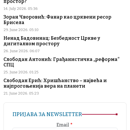
простор?
14. July 2026. 05:36
Зоран Чворовић: Фанар као црквени ресор
Брисела
29. June 2026. 05:10
Ненад Бадовинац: Безбедност Цркве у
дигиталном простору
26. June 2026. 06:07
Слободан Антонић: Грађанистичка „реформа“
СПЦ
25. June 2026. 01:25
Слободан Ерић: Хришћанство – највећа и
најпрогоњенија вера на планети
21. June 2026. 05:23
ПРИЈАВА ЗА NEWSLETTER
Email