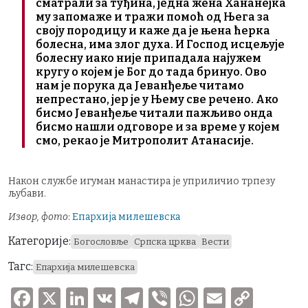
сматрали за туђина, једна жена Хананејка
му запомаже и тражи помоћ од Њега за
своју породицу и каже да је њена ћерка
болесна, има злог духа. И Господ исцељује
болесну иако није припадала најужем
кругу о којем је Бог до тада бринуо. Ово
нам је порука да Јеванђеље читамо
непрестано, јер је у Њему све речено. Ако
бисмо Јеванђеље читали пажљиво онда
бисмо нашли одговоре и за време у којем
смо, рекао је Митрополит Атанасије.
Након службе игуман манастира је уприличио трпезу
љубави.
Извор, фото
:
Епархија милешевска
Категорије:
Богословље
Српска црква
Вести
Тагс:
Епархија милешевска
F
X
Li
V
T
V
W
E
C