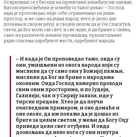
Осврнувши се у беседи на прочитани јеванђелски одељак,
Високопреосвећени је између осталог рекао: – Господ
када је проповедао није себе ограничавао на један
простор, и не само на један народ, него је јасно дао
дознања и својом речју, и својим делом да је Он Спаситељ
света, да Бог воли сав свет, и све људе, и да брине о свима,
само на различите начине промишља, прилагодљиво
ради спасења одређеног места, одређеног народа.
– И када је Он проповедао тамо, онда су
они, умишљени из онога народа који су
мислили да су само они у Божијој пажњи,
мислили да Бог не брине о народима
околним. Онда Господ намерно проходи
свим оним просторима, и по Јудеји,
Галилеји, чак и у Сирију залази, иде у
тирске пределе. Хтео је да поучи
очигледним примером, и оне домаће и
оне около, да им покаже да је дошао из
бриге за целим светом, у жељи да Богу Оцу
приведе цели свет отуђени. И онда
дозвољава да неко кога су они изнутра