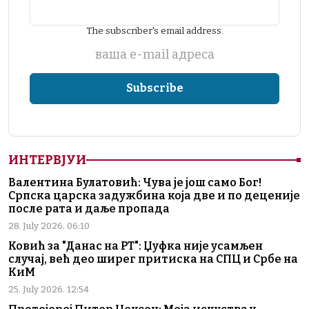
The subscriber's email address.
ваша е-mail адреса
ИНТЕРВЈУИ
Валентина Булатовић: Чува је још само Бог!
Српска царска задужбина која две и по деценије
после рата и даље пропада
28. July 2026. 06:10
Ковић за "Данас на РТ": Џуфка није усамљен
случај, већ део ширег притиска на СПЦ и Србе на
КиМ
25. July 2026. 12:54