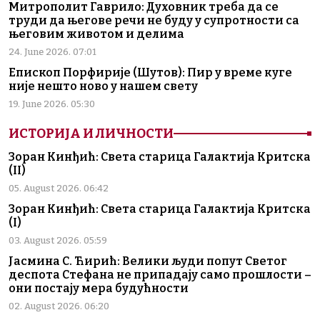
Митрополит Гаврило: Духовник треба да се
труди да његове речи не буду у супротности са
његовим животом и делима
24. June 2026. 07:01
Епископ Порфирије (Шутов): Пир у време куге
није нешто ново у нашем свету
19. June 2026. 05:30
ИСТОРИЈА И ЛИЧНОСТИ
Зоран Кинђић: Света старица Галактија Критска
(II)
05. August 2026. 06:42
Зоран Кинђић: Света старица Галактија Критска
(I)
03. August 2026. 05:59
Јасмина С. Ћирић: Велики људи попут Светог
деспота Стефана не припадају само прошлости –
они постају мера будућности
02. August 2026. 06:20