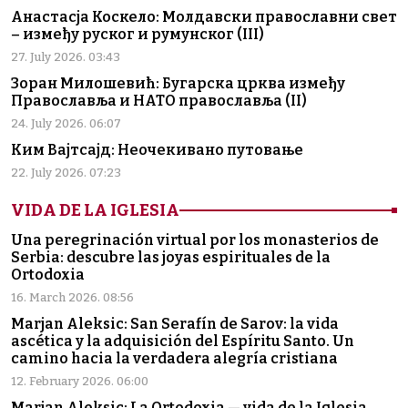
Анастасја Коскело: Молдавски православни свет
– између руског и румунског (III)
27. July 2026. 03:43
Зоран Милошевић: Бугарска црква између
Православља и НАТО православља (II)
24. July 2026. 06:07
Ким Вајтсајд: Неочекивано путовање
22. July 2026. 07:23
VIDA DE LA IGLESIA
Una peregrinación virtual por los monasterios de
Serbia: descubre las joyas espirituales de la
Ortodoxia
16. March 2026. 08:56
Marjan Aleksic: San Serafín de Sarov: la vida
ascética y la adquisición del Espíritu Santo. Un
camino hacia la verdadera alegría cristiana
12. February 2026. 06:00
Marjan Aleksic: La Ortodoxia — vida de la Iglesia,