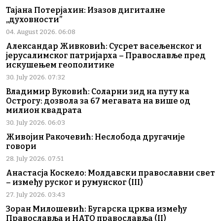
Тајана Потерјахин: Изазов дигиталне
„духовности”
04. August 2026. 06:08
Александар Живковић: Сусрет васељенског и
јерусалимског патријарха – Православље пред
искушењем геополитике
30. July 2026. 07:32
Владимир Вуковић: Соларни зид на путу ка
Острогу: дозвола за 67 мегавата на више од
милион квадрата
30. July 2026. 06:03
Живојин Ракочевић: Неслобода другачије
говори
28. July 2026. 07:51
Анастасја Коскело: Молдавски православни свет
– између руског и румунског (III)
27. July 2026. 03:43
Зоран Милошевић: Бугарска црква између
Православља и НАТО православља (II)