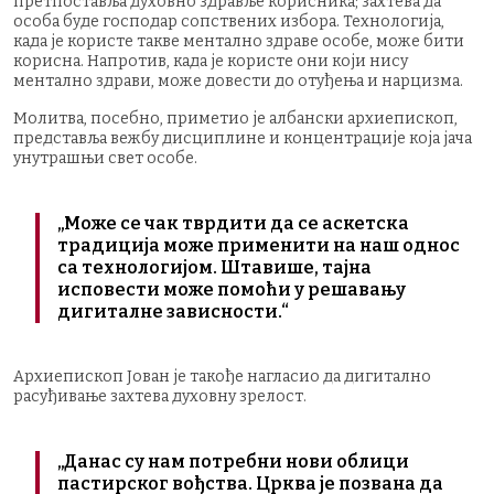
претпоставља духовно здравље корисника; захтева да
особа буде господар сопствених избора. Технологија,
када је користе такве ментално здраве особе, може бити
корисна. Напротив, када је користе они који нису
ментално здрави, може довести до отуђења и нарцизма.
Молитва, посебно, приметио је албански архиепископ,
представља вежбу дисциплине и концентрације која јача
унутрашњи свет особе.
„Може се чак тврдити да се аскетска
традиција може применити на наш однос
са технологијом. Штавише, тајна
исповести може помоћи у решавању
дигиталне зависности.“
Архиепископ Јован је такође нагласио да дигитално
расуђивање захтева духовну зрелост.
„Данас су нам потребни нови облици
пастирског вођства. Црква је позвана да