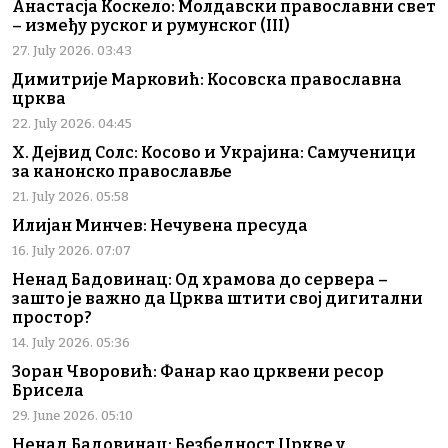
Анастасја Коскело: Молдавски православни свет
– између руског и румунског (III)
27. July 2026. 03:43
Димитрије Марковић: Косовска православна
црква
22. July 2026. 04:45
Х. Дејвид Солс: Косово и Украјина: Самученици
за канонско православље
21. July 2026. 05:58
Илијан Минчев: Нечувена пресуда
16. July 2026. 07:07
Ненад Бадовинац: Од храмова до сервера –
зашто је важно да Црква штити свој дигитални
простор?
14. July 2026. 05:36
Зоран Чворовић: Фанар као црквени ресор
Брисела
29. June 2026. 05:10
Ненад Бадовинац: Безбедност Цркве у