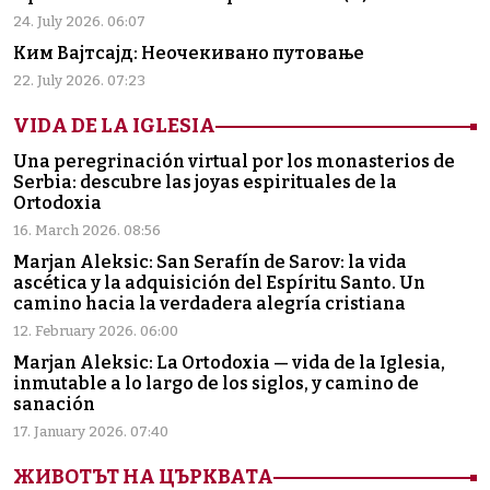
24. July 2026. 06:07
Ким Вајтсајд: Неочекивано путовање
22. July 2026. 07:23
VIDA DE LA IGLESIA
Una peregrinación virtual por los monasterios de
Serbia: descubre las joyas espirituales de la
Ortodoxia
16. March 2026. 08:56
Marjan Aleksic: San Serafín de Sarov: la vida
ascética y la adquisición del Espíritu Santo. Un
camino hacia la verdadera alegría cristiana
12. February 2026. 06:00
Marjan Aleksic: La Ortodoxia — vida de la Iglesia,
inmutable a lo largo de los siglos, y camino de
sanación
17. January 2026. 07:40
ЖИВОТЪТ НА ЦЪРКВАТА