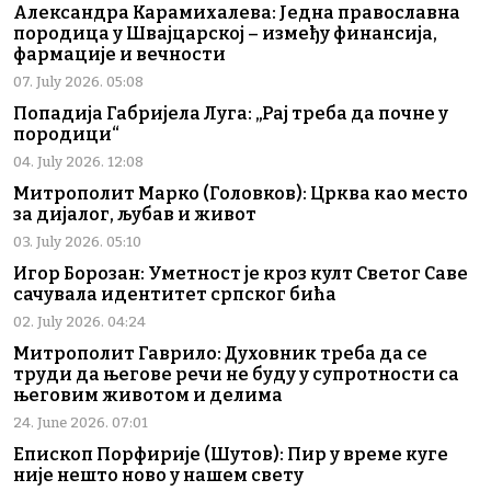
Александра Карамихалева: Једна православна
породица у Швајцарској – између финансија,
фармације и вечности
07. July 2026. 05:08
Попадија Габријела Луга: „Рај треба да почне у
породици“
04. July 2026. 12:08
Митрополит Марко (Головков): Црква као место
за дијалог, љубав и живот
03. July 2026. 05:10
Игор Борозан: Уметност је кроз култ Светог Саве
сачувала идентитет српског бића
02. July 2026. 04:24
Митрополит Гаврило: Духовник треба да се
труди да његове речи не буду у супротности са
његовим животом и делима
24. June 2026. 07:01
Епископ Порфирије (Шутов): Пир у време куге
није нешто ново у нашем свету