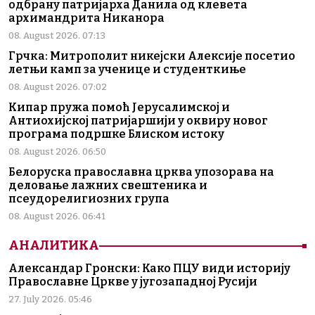
одбрану патријарха Данила од клевета
архимандрита Никанора
08. August 2026. 07:13
Грчка: Митрополит никејски Алексије посетио
летњи камп за ученице и студенткиње
08. August 2026. 07:02
Кипар пружа помоћ Јерусалимској и
Антиохијској патријаршији у оквиру новог
програма подршке Блиском истоку
08. August 2026. 06:50
Белоруска православна црква упозорава на
деловање лажних свештеника и
псеудорелигиозних група
08. August 2026. 06:41
АНАЛИТИКА
Александар Гронски: Како ПЦУ види историју
Православне Цркве у југозападној Русији
27. July 2026. 05:46