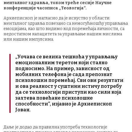
менталног здравља, током треће сесије Научне
конференције часописа „Теологија“.
Архиепископ је нагласио да је искуство у области
менталног здравља повезано са немогућношћу управљања
емоцијама, као што видимо код поремећаја личности, са
недостатком капацитета за управљање нашим мислима
или нашим импулсима.
„Уочава се велика тешкоћа у управљању
емоционалним теретом који стално
подносимо. На пример, зависност од
мобилних телефона је сада препознат
психолошки поремећај. Сви ови резултати
и ова реалност у суштини истичу потребу
да се технологији приступи као сили која
захтева повећане психолошке
способности“, изјавио је Архиепископ
Јован.
Даље је додао да правилна употреба технологије