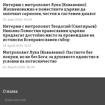
Интервю с митрополит Лука (Коваленко):
Жизненоважно е поместните църкви да
започнат сериозен, честен и системен диалог
25. June 2026. 09:24
Интервю с митрополит Теодосий (Снигирьов):
Няколко Поместни православни църкви
предлагат достойно място за провеждане на
истински Всеправославен събор
19. April 2026. 12:15
Митрополит Лука (Коваленко): Паството без
покрив, но не без Бога: за духовното единство в
условия на потисничество
01. March 2026. 06:39
О нама
Наша мисија