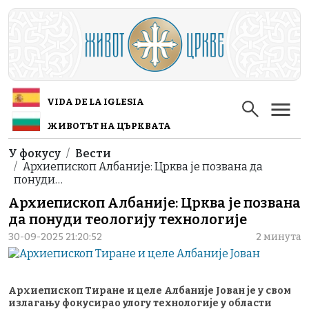
Skip to main content
VIDA DE LA IGLESIA
ЖИВОТЪТ НА ЦЪРКВАТА
Breadcrumb
У фокусу
Вести
Архиепископ Албаније: Црква је позвана да
понуди…
Архиепископ Албаније: Црква је позвана
да понуди теологију технологије
30-09-2025 21:20:52
2 минута
Архиепископ Тиране и целе Албаније Јован је у свом
излагању фокусирао улогу технологије у области