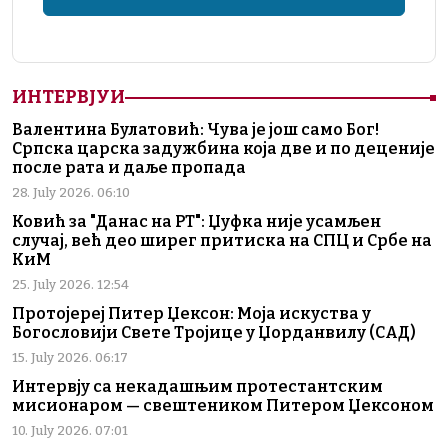
ИНТЕРВЈУИ
Валентина Булатовић: Чува је још само Бог!
Српска царска задужбина која две и по деценије
после рата и даље пропада
28. July 2026. 06:10
Ковић за "Данас на РТ": Џуфка није усамљен
случај, већ део ширег притиска на СПЦ и Србе на
КиМ
25. July 2026. 12:54
Протојереј Питер Џексон: Моја искуства у
Богословији Свете Тројице у Џорданвилу (САД)
15. July 2026. 06:17
Интервју са некадашњим протестантским
мисионаром — свештеником Питером Џексоном
10. July 2026. 07:01