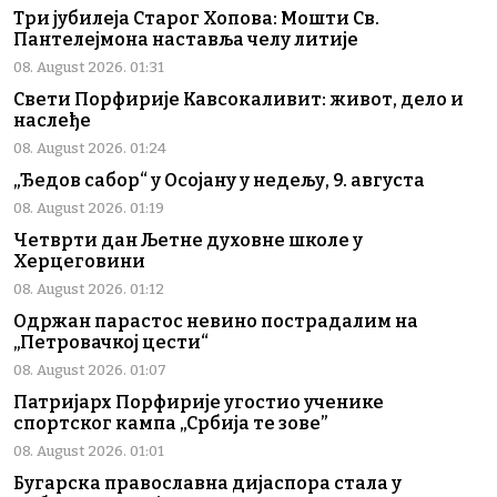
Три јубилеја Старог Хопова: Мошти Св.
Пантелејмона наставља челу литије
08. August 2026. 01:31
Свети Порфирије Кавсокаливит: живот, дело и
наслеђе
08. August 2026. 01:24
„Ђедов сабор“ у Осојану у недељу, 9. августа
08. August 2026. 01:19
Четврти дан Љетне духовне школе у
Херцеговини
08. August 2026. 01:12
Одржан парастос невино пострадалим на
„Петровачкој цести“
08. August 2026. 01:07
Патријарх Порфирије угостио ученике
спортског кампа „Србија те зове”
08. August 2026. 01:01
Бугарска православна дијаспора стала у