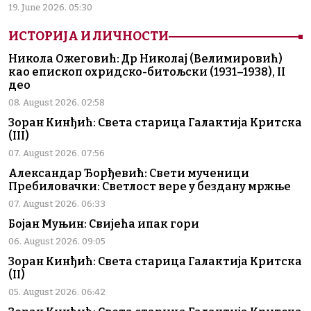
19. June 2026. 05:30
ИСТОРИЈА И ЛИЧНОСТИ
Никола Ожеговић: Др Николај (Велимировић)
као епископ охридско-битољски (1931–1938), II
део
08. August 2026. 02:58
Зоран Кинђић: Света старица Галактија Критска
(III)
07. August 2026. 07:56
Александар Ђорђевић: Свети мученици
Пребиловачки: Светлост вере у бездану мржње
07. August 2026. 06:33
Бојан Муњин: Свијећа ипак гори
06. August 2026. 09:05
Зоран Кинђић: Света старица Галактија Критска
(II)
05. August 2026. 06:42