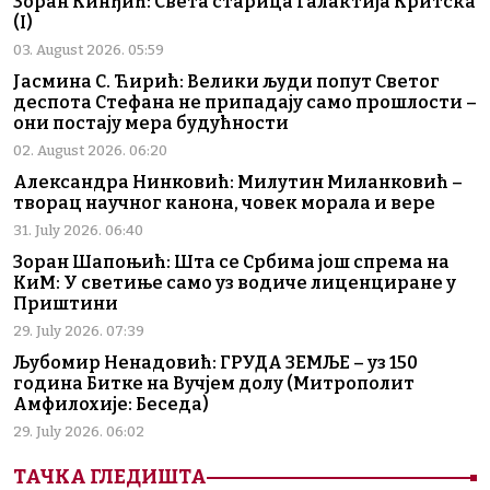
Зоран Кинђић: Света старица Галактија Критска
(I)
03. August 2026. 05:59
Јасмина С. Ћирић: Велики људи попут Светог
деспота Стефана не припадају само прошлости –
они постају мера будућности
02. August 2026. 06:20
Александра Нинковић: Милутин Миланковић –
творац научног канона, човек морала и вере
31. July 2026. 06:40
Зоран Шапоњић: Шта се Србима још спрема на
КиМ: У светиње само уз водиче лиценциране у
Приштини
29. July 2026. 07:39
Љубомир Ненадовић: ГРУДА ЗЕМЉЕ – уз 150
година Битке на Вучјем долу (Митрополит
Амфилохије: Беседа)
29. July 2026. 06:02
ТАЧКА ГЛЕДИШТА