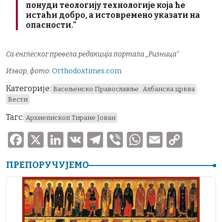
понуди теологију технологије која ће
истаћи добро, а истовремено указати на
опасности.“
Са енглеског превела редакција портала „Ризница“
Извор, фото
:
Оrthodoxtimes.com
Категорије:
Васељенско Православље
Албанска црква
Вести
Тагс:
Архиепископ Тиране Јован
F
X
Li
V
T
V
W
E
C
a
n
K
el
ib
h
m
o
ПРЕПОРУЧУЈЕМО
c
k
e
er
at
ai
p
e
e
gr
s
l
y
b
dI
a
A
Li
o
n
m
p
n