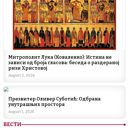
o
p
k
k
Митрополит Лука (Коваленко): Истина не
зависи од броја гласова: беседа о раздераној
ризи Христовој
August 2, 2026
Презвитер Оливер Суботић: Одбрана
унутрашњих простора
August 1, 2026
ВЕСТИ